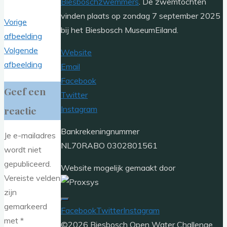
Biesboschzwemmers
. De zwemtochten
vinden plaats op zondag 7 september 2025
Vorige
bij het Biesbosch MuseumEiland.
afbeelding
Volgende
Website
afbeelding
Email
Facebook
Geef een
Twitter
reactie
Instagram
Bankrekeningnummer
Je e-mailadres
NL70RABO 0302801561
wordt niet
gepubliceerd.
Website mogelijk gemaakt door
Vereiste velden
zijn
gemarkeerd
Facebook
Twitter
Instagram
met
*
©2026 Biesbosch Open Water Challenge