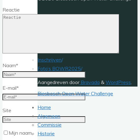
Reactie
Home
/
Algemeen
/
Sponsors 2025
/
Contact
/
Inschrijven
/
Naam
*
Foto’s BOWR2025
/
Aangedreven door
Bravada
&
WordPress
.
E-mail
*
Biesbosch Open Water Challenge
Home
Site
Algemeen
Commissie
Mijn naam,
Historie