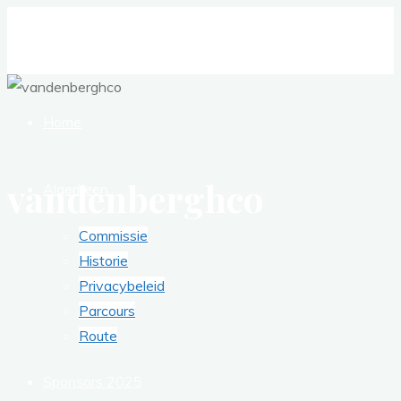
Ga
naar
de
inhoud
Home
vandenberghco
Algemeen
Commissie
Historie
Privacybeleid
Parcours
Route
Sponsors 2025