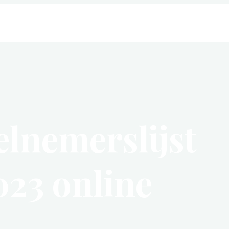
elnemerslijst
3 online