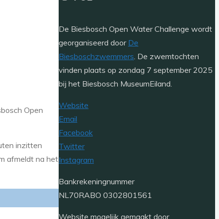
De Biesbosch Open Water Challenge wordt
georganiseerd door
De
Biesboschzwemmers
. De zwemtochten
vinden plaats op zondag 7 september 2025
bij het Biesbosch MuseumEiland.
Website
sbosch Open
Email
Facebook
ten inzitten
Twitter
m afmeldt na het
Instagram
Bankrekeningnummer
NL70RABO 0302801561
Website mogelijk gemaakt door