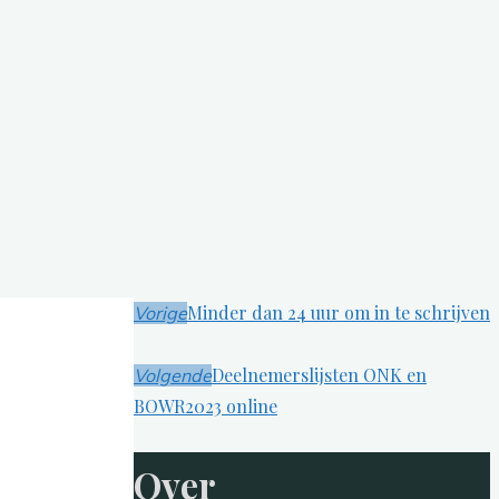
Minder dan 24 uur om in te schrijven
Vorige
Deelnemerslijsten ONK en
Volgende
BOWR2023 online
Over