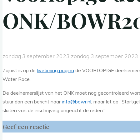
ONK/BOWR202
zondag 3 september 2023
zondag 3 september 2023
Zojuist is op de
livetiming pagina
de VOORLOPIGE deelnemersl
Water Race.
De deelnemerslijst van het ONK moet nog gecontroleerd wo
stuur dan een bericht naar
info@bowr.nl
, maar let op “Start
sluiten van de inschrijving ongeacht de reden.”
Geef een reactie